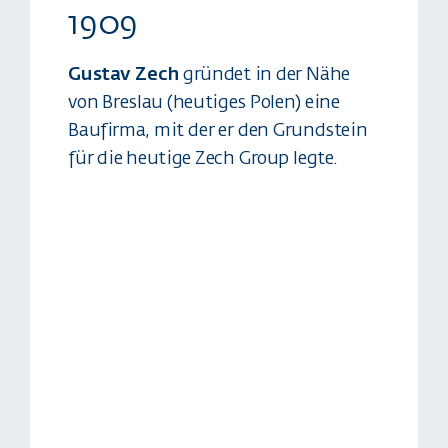
1909
ab 1
Gustav Zech
gründet in der Nähe
Mit eine
von Breslau (heutiges Polen) eine
Betrieb 
Bau­firma, mit der er den Grund­stein
Neuanf
für die heutige Zech Group legte.