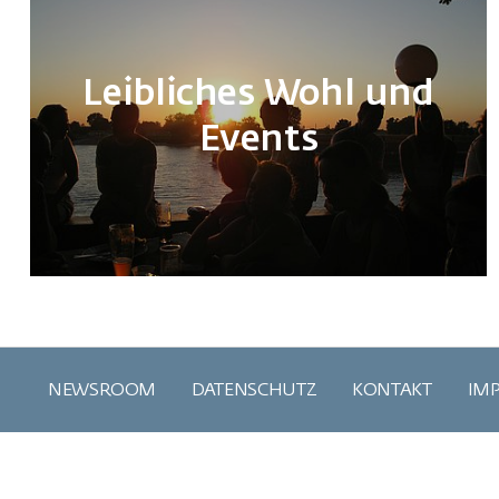
Leibliches Wohl und
Events
NEWSROOM
DATENSCHUTZ
KONTAKT
IM