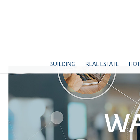
Direkt zur Hauptnavigation springen
Direkt zum Inhalt springen
BUILDING
REAL ESTATE
HOT
WA