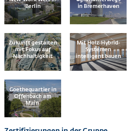
Berlin
in Bremerhaven
Zukunft gestalten
Mit Holz-Hybrid-
mit Fokus auf
Systemen
Nachhaltigkeit
intelligent bauen
Goethequartier in
Offenbach am
Main