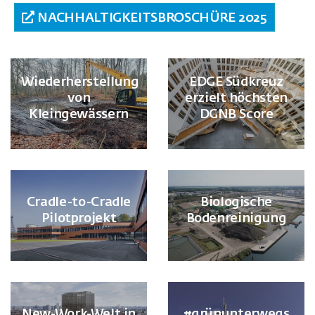
NACHHALTIGKEITSBROSCHÜRE 2025
Wiederherstellung
EDGE Südkreuz
von
erzielt höchsten
Kleingewässern
DGNB Score
Cradle-to-Cradle
Biologische
Pilotprojekt
Bodenreinigung
New-Work-Welt in
#grünunterwegs